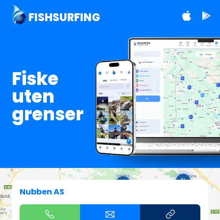
FISHSURFING
Fiske
uten
grenser
Nubben AS