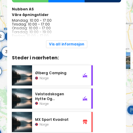
Nubben AS
Våre åpningstider
Mandag: 10:00 - 17:00
Tirsdag: 10:00 - 17:00
Onsdag: 10:00 - 17:00
Torsdag: 10:00 - 19:00
Fredag: 10:00 - 17:00
Lordag: 10:00 - 15:00
Sondag: Stengt
Vis all informasjon
Steder i nærheten:
Ølberg Camping
Norge
Vølstadskogen
Hytte Og
Campinganleg
Norge
MX Sport Kvadrat
Norge