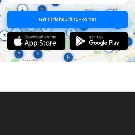
Gå til fishsurfing-kartet