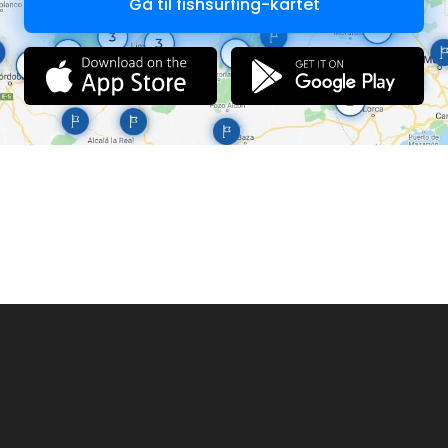
Gå til fishsurfing-kartet