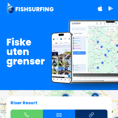
FISHSURFING
Fiske
uten
grenser
Risør Resort