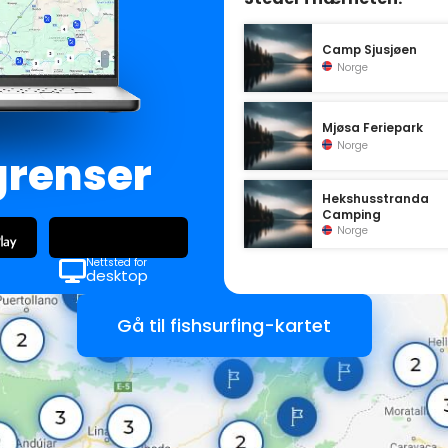
Camp Sjusjøen
Norge
Mjøsa Feriepark
Norge
grenser
Hekshusstranda
Camping
Norge
Nettsted for
desktop
Gå til fishsurfing-kartet