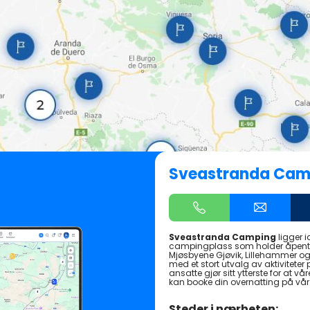
Sveastranda Cam
Sveastranda Camping
ligger i
campingplass som holder åpent h
Mjøsbyene Gjøvik, Lillehammer og
med et stort utvalg av aktivitet
ansatte gjør sitt ytterste for at v
kan booke din overnatting på vå
Steder i nærheten: