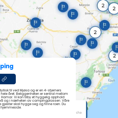
ping
dyllisk til ved Mjøsa og er en 4-stjerners
ele året. Beliggenheten er sentral mellom
 Hamar. Vi kan tilby et hyggelig opphold
er på og i nærheten av campingplassen. Våre
åre gjester skal hygge seg og finne roen. Du
r hjemmeside.