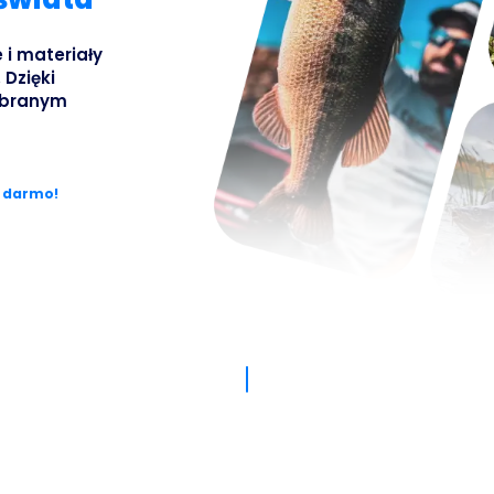
Busines
 i materiały
 Dzięki
dobranym
a darmo!