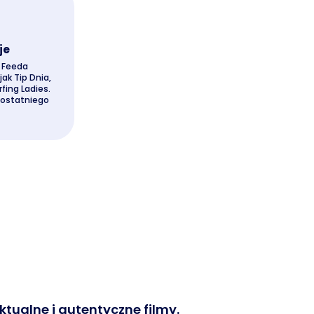
je
 Feeda
ak Tip Dnia,
fing Ladies.
 ostatniego
tualne i autentyczne filmy.