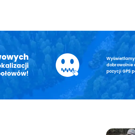
owowych
Wyświetlamy 
kalizacji
dobrowolnie 
pozycji GPS p
połowów!