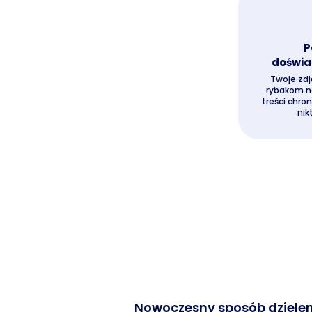
P
doświa
Twoje zdj
rybakom n
treści chro
nik
Nowoczesny sposób dzieleni