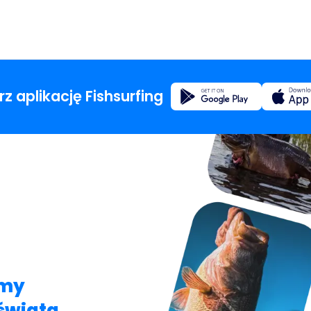
Rejestracja
rz aplikację Fishsurfing
Strona 
Blog
Informac
Fishsur
lmy
świata