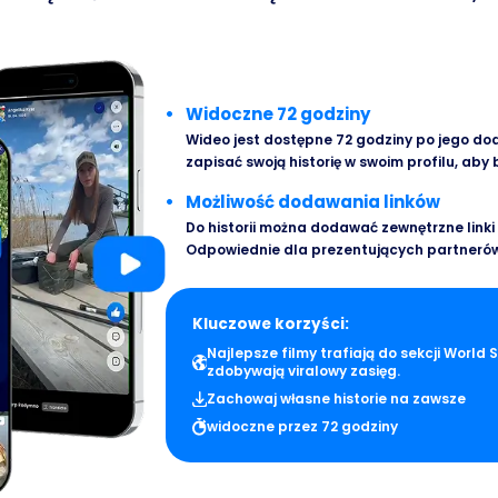
Widoczne 72 godziny
Wideo jest dostępne 72 godziny po jego do
zapisać swoją historię w swoim profilu, aby
Możliwość dodawania linków
Do historii można dodawać zewnętrzne linki
Odpowiednie dla prezentujących partnerów
Kluczowe korzyści:
Najlepsze filmy trafiają do sekcji World S
zdobywają viralowy zasięg.
Zachowaj własne historie na zawsze
widoczne przez 72 godziny