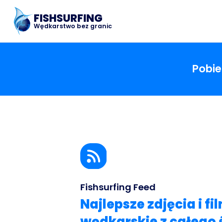
FISHSURFING
Wędkarstwo bez granic
Pobie
Fishsurfing Feed
Najlepsze zdjęcia i fi
wędkarskie z całego 