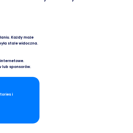
daniu. Każdy może
 była stale widoczna.
 internetowe.
 lub sponsorów.
tories i