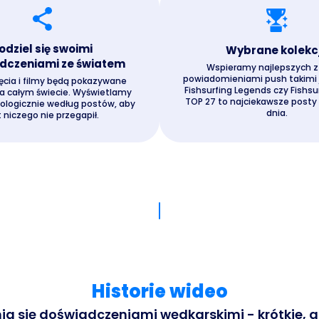
odziel się swoimi
Wybrane kolekc
dczeniami ze światem
Wspieramy najlepszych z
powiadomieniami push takimi j
ęcia i filmy będą pokazywane
Fishsurfing Legends czy Fishsur
a całym świecie. Wyświetlamy
TOP 27 to najciekawsze posty
nologicznie według postów, aby
dnia.
t niczego nie przegapił.
Historie wideo
a się doświadczeniami wędkarskimi - krótkie, ak