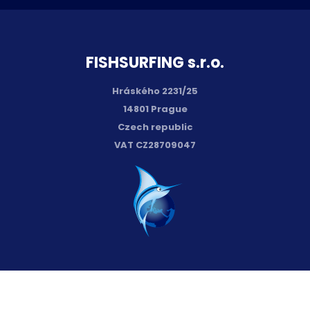
FISH­SURFING s.r.o.
Hráského 2231/25
14801 Prague
Czech republic
VAT CZ28709047