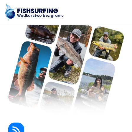
FISHSURFING
Wędkarstwo bez granic
Rejestracja
Strona główna
Blog
Informacje o aplikacji
Fishsurfing