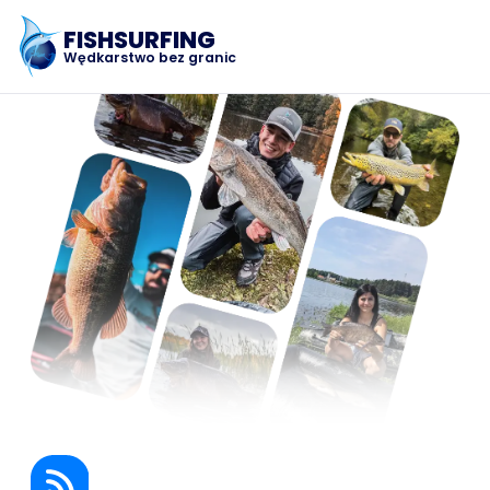
FISHSURFING
Wędkarstwo bez granic
Rejestracja
Strona główna
Blog
Informacje o aplikacji
Fishsurfing