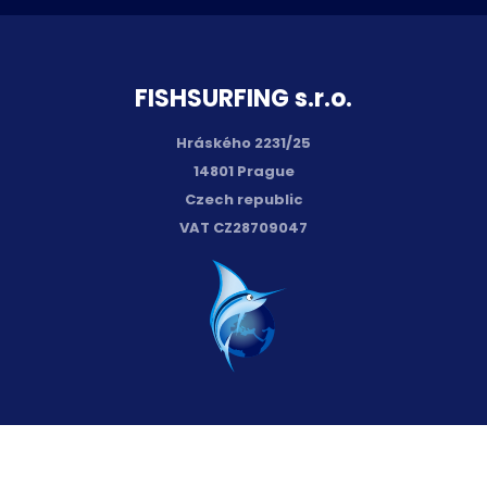
FISH­SURFING s.r.o.
Hráského 2231/25
14801 Prague
Czech republic
VAT CZ28709047