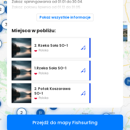
Zakaz: spiningowania od 01.01 do 30.04.
Zakaz: połowu lipienia od 01.12 do 31.05
GPS
49.679647; 19.196602
Pokaż wszystkie informacje
Zezwolenia online
Regulamin okręgu PZW w Bielsku-Białej
Miejsca w pobliżu:
2. Rzeka Soła SO-1
Polska
1.Rzeka Soła SO-1
Polska
2. Potok Koszarawa
SO-1
Polska
Przejdź do mapy Fishsurfing