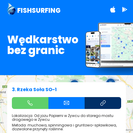
FISHSURFING
Wędkarstwo
bez granic
3. Rzeka Soła SO-1
Lokalizacja: Od jazu Papierni w Żywcu do starego mostu
drogowego w Żywcu.
Metoda: muchowa, spinningowa i gruntowo-spławikowa,
dozwolone przynęty roślinne.