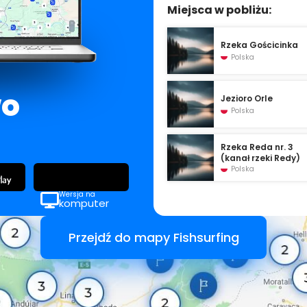
Miejsca w pobliżu:
Rzeka Gościcinka
Polska
wo
Jezioro Orle
Polska
Rzeka Reda nr. 3
(kanał rzeki Redy)
Polska
Wersja na
komputer
Przejdź do mapy Fishsurfing