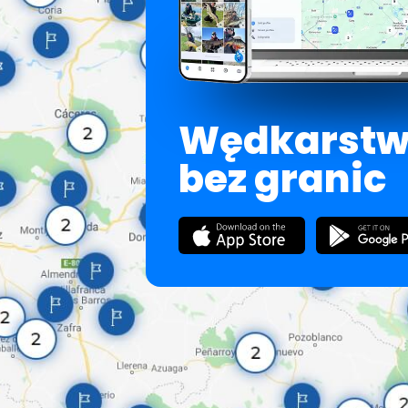
Wędkarst
bez granic