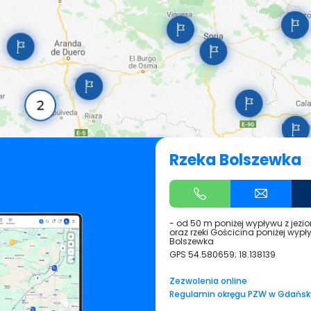
Rzeka Bolszewka
- od 50 m poniżej wypływu z jezio
oraz rzeki Gościcina poniżej wypły
Bolszewka
GPS
54.580659; 18.138139
Zezwolenia online
Regulamin okręgu PZW w Gdańsk