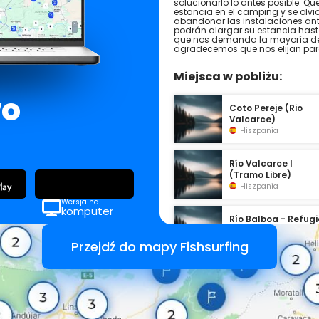
solucionarlo lo antes posible. Qu
estancia en el camping y se olvid
abandonar las instalaciones antes
podrán alargar su estancia hasta
que nos demanda la mayoría de l
agradecemos que nos elijan par
Miejsca w pobliżu:
wo
Coto Pereje (Rio
Valcarce)
Hiszpania
Río Valcarce I
(Tramo Libre)
Hiszpania
Wersja na
komputer
Río Balboa - Refugi
de Pesca
Hiszpania
Przejdź do mapy Fishsurfing