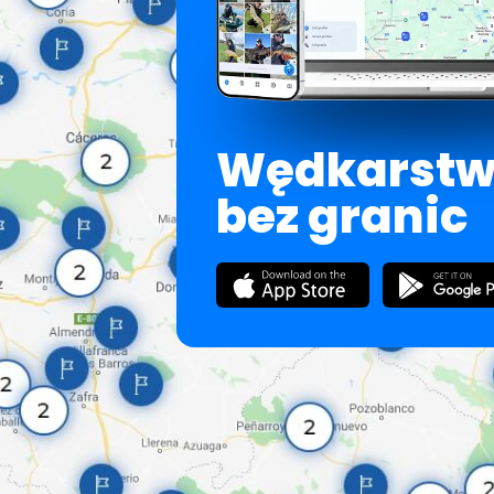
Wędkarst
bez granic