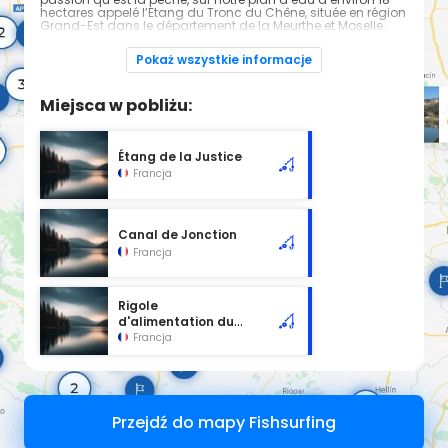
hectares appelé l’Etang du Tronc du Chêne, située en région
Grand-Est dans le département de la Meurthe et Moselle.
Pokaż wszystkie informacje
Situés entre le canal de l’Est et la Moselle sauvage, la
biodiversité et biotope à Cap Nature y sont exceptionnels.
Miejsca w pobliżu:
Étang de la Justice
Francja
Canal de Jonction
Francja
Rigole
d'alimentation du
Canal de Jonction
Francja
Przejdź do mapy Fishsurfing