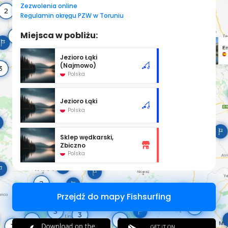
Zezwolenia online
Regulamin okręgu PZW w Toruniu
Miejsca w pobliżu:
Jezioro Łąki
(Najmowo)
Polska
Jezioro Łąki
Polska
Sklep wędkarski,
Zbiczno
Polska
Przejdź do mapy Fishsurfing