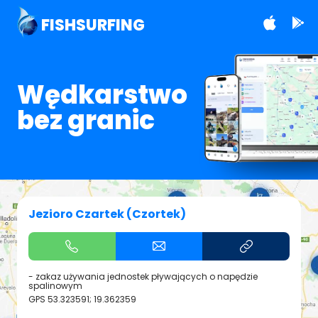
FISHSURFING
Wędkarstwo
bez granic
Jezioro Czartek (Czortek)
- zakaz używania jednostek pływających o napędzie
spalinowym
GPS
53.323591; 19.362359