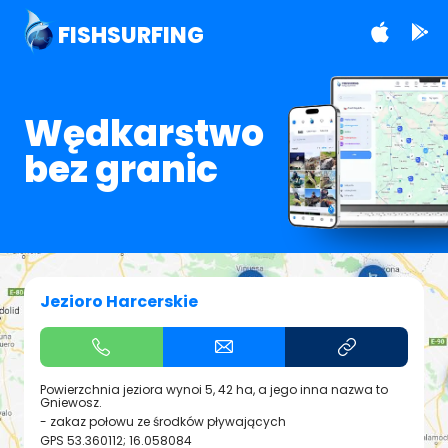
FISHSURFING
Wędkarstwo
bez granic
Jezioro Harcerskie
Powierzchnia jeziora wynoi 5, 42 ha, a jego inna nazwa to
Gniewosz.
- zakaz połowu ze środków pływających
GPS
53.360112; 16.058084