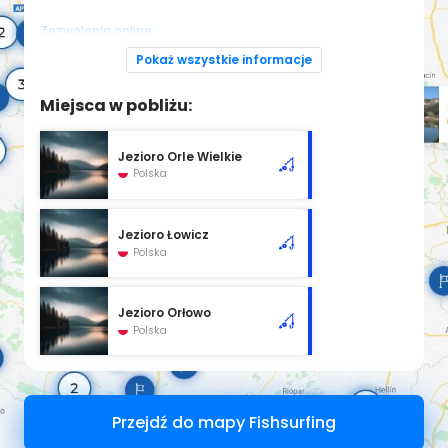
Zezwolenia online
Regulamin okręgu Nadnoteckiego PZW w Pile
Pokaż wszystkie informacje
Miejsca w pobliżu:
Jezioro Orle Wielkie
Polska
Jezioro Łowicz
Polska
Jezioro Orłowo
Polska
Przejdź do mapy Fishsurfing