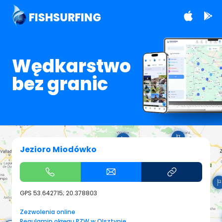
FISHSURFING
Wędkarstwo
bez granic
Jezioro Miodówko
GPS
53.642715; 20.378803
Zezwolenia online
Regulamin okręgu PZW w Olsztynie