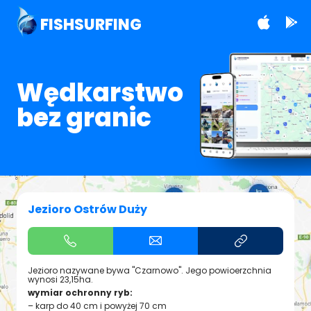
FISHSURFING
Wędkarstwo
bez granic
Jezioro Ostrów Duży
Jezioro nazywane bywa "Czarnowo". Jego powioerzchnia
wynosi 23,15ha.
wymiar ochronny ryb:
– karp do 40 cm i powyżej 70 cm