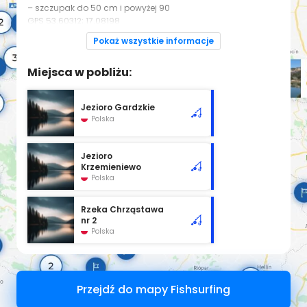
– szczupak do 50 cm i powyżej 90
GPS
53.60312; 17.08198
Pokaż wszystkie informacje
Zezwolenia online
Regulamin okręgu PZW w Słupsku
Miejsca w pobliżu:
Jezioro Gardzkie
Polska
Jezioro
Krzemieniewo
Polska
Rzeka Chrząstawa
nr 2
Polska
Przejdź do mapy Fishsurfing