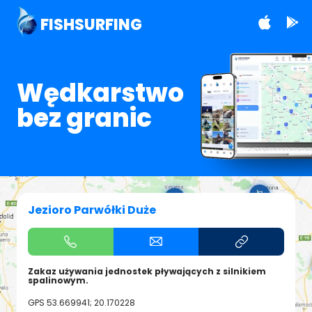
FISHSURFING
Wędkarstwo
bez granic
Jezioro Parwółki Duże
Zakaz używania jednostek pływających z silnikiem
spalinowym.
GPS
53.669941; 20.170228