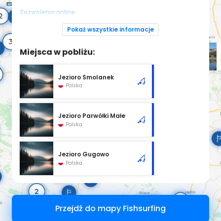
Zezwolenia online
Regulamin okręgu PZW w Olsztynie
Pokaż wszystkie informacje
Miejsca w pobliżu:
Jezioro Smolanek
Polska
Jezioro Parwółki Małe
Polska
Jezioro Gugowo
Polska
Przejdź do mapy Fishsurfing