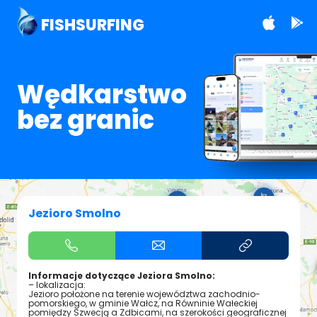
FISHSURFING
Wędkarstwo
bez granic
Jezioro Smolno
Informacje dotyczące Jeziora Smolno:
– lokalizacja:
Jezioro położone na terenie województwa zachodnio-
pomorskiego, w gminie Wałcz, na Równinie Wałeckiej
pomiędzy Szwecją a Zdbicami, na szerokości geograficznej