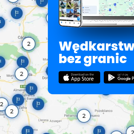
Wędkarst
bez granic