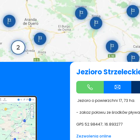
Jezioro Strzelecki
Jezioro o powierzchni 17, 73 ha.
- zakaz połowu ze środków pływ
GPS
52.98447; 16.893277
Zezwolenia online