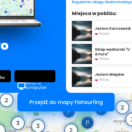
Regulamin okręgu Nadnoteckiego
Miejsca w pobliżu:
Jezioro Karczewnik
Polska
wo
Sklep wędkarski "U
Artura"
Polska
Jezioro Miejskie
Polska
Wersja na
komputer
Przejdź do mapy Fishsurfing