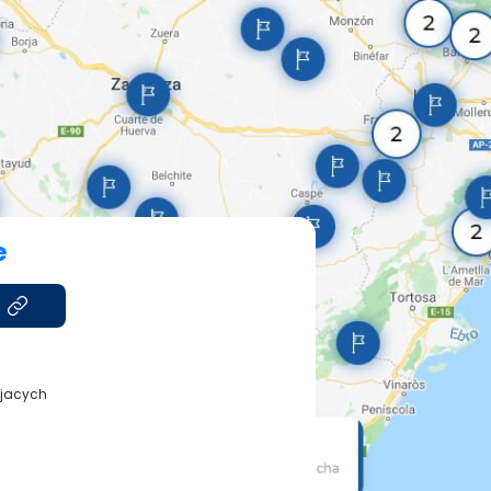
e
ajacych