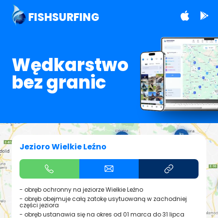
FISHSURFING
Wędkarstwo
bez granic
Jezioro Wielkie Leźno
- obręb ochronny na jeziorze Wielkie Leźno
- obręb obejmuje całą zatokę usytuowaną w zachodniej
części jeziora
- obręb ustanawia się na okres od 01 marca do 31 lipca