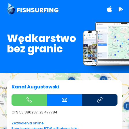
FISHSURFING
Wędkarstwo
bez granic
Kanał Augustowski
GPS
53.880287; 23.477784
Zezwolenia online
Regulamin okręgu PZW w Białymstoku