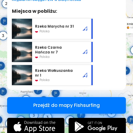
Miejsca w pobliżu:
Rzeka Marycha nr 31
Polska
Rzeka Czarna
Hańcza nr 7
Polska
Rzeka Wołkuszanka
nr 1
Polska
Przejdź do mapy Fishsurfing