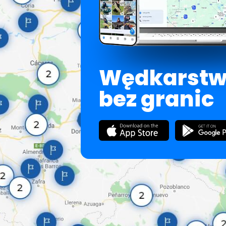
Wędkarst
bez granic