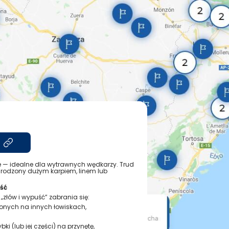
 — idealne dla wytrawnych wędkarzy. Trud
odzony dużym karpiem, linem lub
ść
 „złów i wypuść” zabrania się:
ionych na innych łowiskach,
ki (lub jej części) na przynętę,