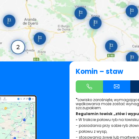
Komin – staw
"
Łowisko zarośnięte, wymagające
wędkowania może zostać wynagr
szczupakiem.
Regulamin łowisk „złów i wypu
» W trakcie połowu ryb na łowisku
- posiadania przy sobie ryb złow
- połowu z wysp,
- stosowania żywej lub martwej ryb