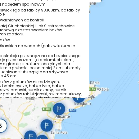
o z napędem spalinowym:
liwickiego od tablicy 98.100km. do tablicy
ole
oważnionych do kontroli.
iałej Głuchołaskiej i Ilak Siestrzechowice
muchową z zastosowaniem haków
ch zadzioru.
raków.
karskich na wodach (patrz w kolumnie
konstrukcja przeznaczona do bezpiecznego
je przed urazami (otarciami, obiciami,
 o gładkiej strukturze obojętnych dla
iem o grubości co najmniej 2 cm lub maty
muchiwane lub rozpięte na sztywnym
 x 45 cm.
 raków z gatunków nierodzimych,
w babka bycza, babka łysa, babka
aczek amurski, sumik czarny, sumik
 z gatunków rak luizjański, rak marmurkowy,
owione okazy należy niezwłocznie uśmiercić
łowiska, w którym je złowiono, ani