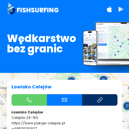
FISHSURFING
Wędkarstwo
bez granic
Łowisko Celejów
Łowisko Celejów
Celejów 24-160
https://www.pokoje-celejow.pl
+48513030927