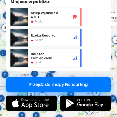
Miejsca w pobliżu:
Sklep Wędkarski
ATUT
Polska
Rzeka Regulka
Polska
Balaton
Kamieniołom
Polska
Przejdź do mapy Fishsurfing