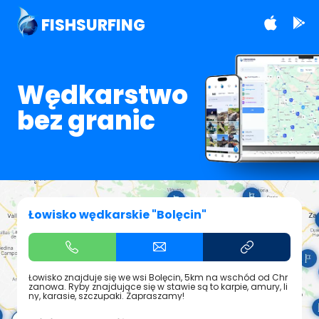
FISHSURFING
Wędkarstwo
bez granic
Łowisko wędkarskie "Bolęcin"
Łowisko znajduje się we wsi Bolęcin, 5km na wschód od Chr
zanowa. Ryby znajdujące się w stawie są to karpie, amury, li
ny, karasie, szczupaki. Zapraszamy!