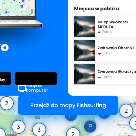
Miejsca w pobliżu:
Sklep Wędkarski
MEDUZA
Polska
wo
Żwirownia Oborniki
Polska
Żwirownia Gołaszy
Polska
Wersja na
komputer
Przejdź do mapy Fishsurfing