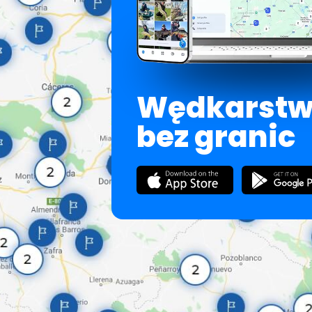
Wędkarst
bez granic