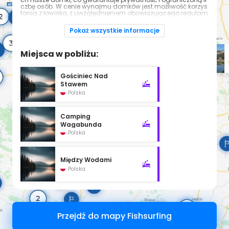
czbę osób. W cenie wynajmu domków jest możliwość korzys
tania z łowiska, z uwzględnieniem obowiązującego regulam
inu, co sprzyja spokojnej atmosferze i poszanowaniu natury.
Pokaż wszystkie informacje
Miejsca w pobliżu:
Gościniec Nad
Stawem
Polska
Camping
Wagabunda
Polska
Między Wodami
Polska
Przejdź do mapy Fishsurfing