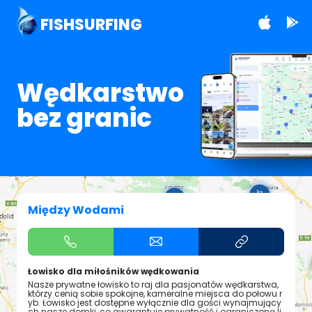
FISHSURFING
Wędkarstwo
bez granic
Między Wodami
Łowisko dla miłośników wędkowania
Nasze prywatne łowisko to raj dla pasjonatów wędkarstwa,
którzy cenią sobie spokojne, kameralne miejsca do połowu r
yb. Łowisko jest dostępne wyłącznie dla gości wynajmujący
ch nasze domki, co gwarantuje prywatność i ograniczoną li