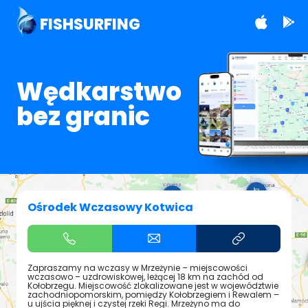
FISHSURFING
Wędkarstwo
bez granic
Ośrodek Wczasowy Kotwica
Zapraszamy na wczasy w Mrzeżynie – miejscowości
wczasowo – uzdrowiskowej, leżącej 18 km na zachód od
Kołobrzegu. Miejscowość zlokalizowane jest w województwie
zachodniopomorskim, pomiędzy Kołobrzegiem i Rewalem –
u ujścia pięknej i czystej rzeki Regi. Mrzeżyno ma do