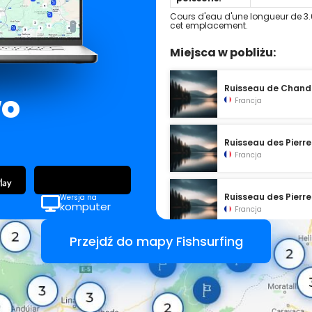
Cours d'eau d'une longueur de 3.
cet emplacement.
Miejsca w pobliżu:
Ruisseau de Chan
wo
Francja
Ruisseau des Pierre
Francja
Ruisseau des Pierre
Wersja na
komputer
Francja
Przejdź do mapy Fishsurfing