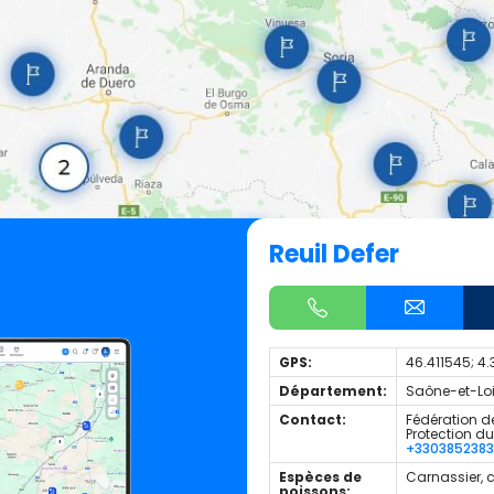
Reuil Defer
GPS:
46.411545; 4
Département:
Saône-et-Loir
Contact:
Fédération de
Protection d
+330385238
Espèces de
Carnassier, 
poissons: