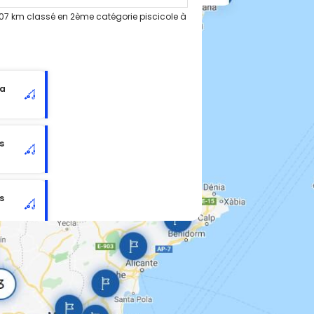
07 km classé en 2ème catégorie piscicole à
da
s
s