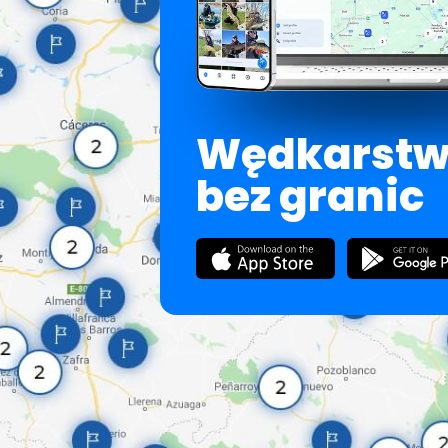
Wędkarst
bez granic