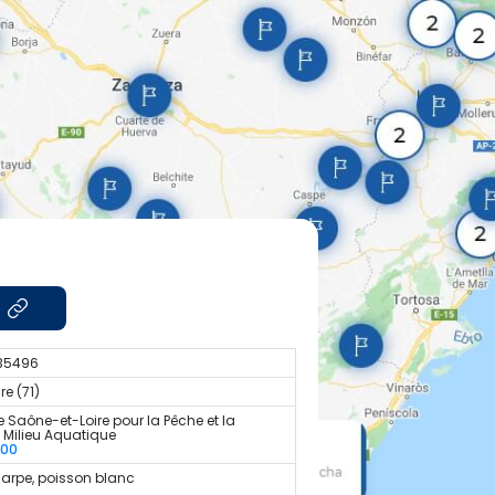
.35496
e (71)
 Saône-et-Loire pour la Pêche et la
u Milieu Aquatique
300
carpe, poisson blanc