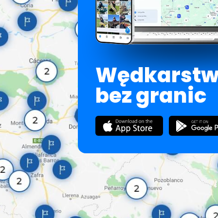
Wędkarst
bez granic