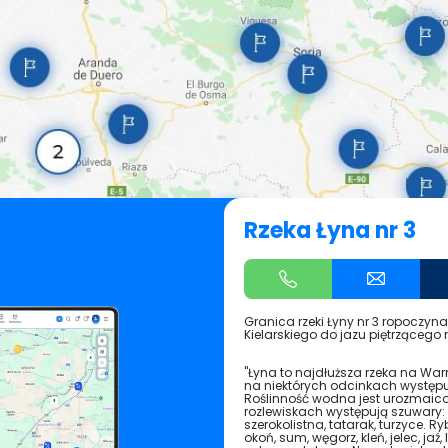
Rzeka Łyna nr 3
Granica rzeki Łyny nr 3 ropoczyna
Kielarskiego do jazu piętrzącego
"Łyna to najdłuższa rzeka na War
na niektórych odcinkach występu
Roślinność wodna jest urozmaicon
rozlewiskach występują szuwary: 
szerokolistna, tatarak, turzyce. Ryb
okoń, sum, węgorz, kleń, jelec, jaź,