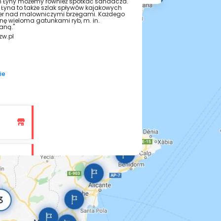
h Łyny możemy również spotkać sandacza.
j Łyna to także szlak spływów kajakowych
er nad malowniczymi brzegami. Każdego
ynę wieloma gatunkami ryb, m. in.
ną."
zw.pl
ie