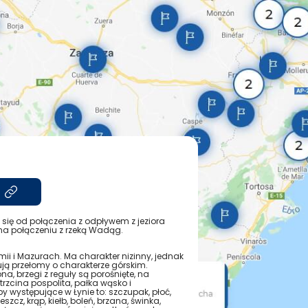
 się od połączenia z odpływem z jeziora
 na połączeniu z rzeką Wadąg.
mii i Mazurach. Ma charakter nizinny, jednak
ją przełomy o charakterze górskim.
a, brzegi z reguły są porośnięte, na
trzcina pospolita, pałka wąsko i
y występujące w Łynie to: szczupak, płoć,
 leszcz, krąp, kiełb, boleń, brzana, świnka,