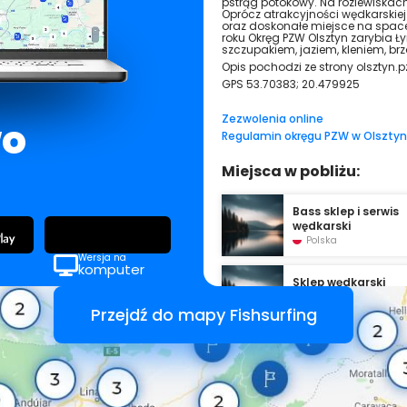
pstrąg potokowy. Na rozlewiskac
Oprócz atrakcyjności wędkarskie
oraz doskonałe miejsce na spac
roku Okręg PZW Olsztyn zarybia Ł
szczupakiem, jaziem, kleniem, brza
Opis pochodzi ze strony olsztyn.p
GPS
53.70383; 20.479925
Zezwolenia online
wo
Regulamin okręgu PZW w Olsztyn
Miejsca w pobliżu:
Bass sklep i serwis
wędkarski
Polska
Wersja na
komputer
Sklep wędkarski
"Knapp"
Przejdź do mapy Fishsurfing
Polska
Struga Kortówka
Polska