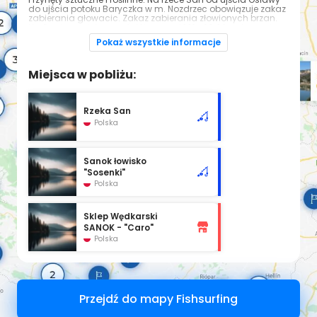
do ujścia potoku Baryczka w m. Nozdrzec obowiązuje zakaz
zabierania głowacic. Zakaz zabierania złowionych brzan.
Na Sanie w miejscowości Liszna od 1.12.-28.02. ustanawia
strefę ochronną - obowiązuje całkowity zakaz połowu ryb.
Pokaż wszystkie informacje
GPS
49.599152; 22.232541
Miejsca w pobliżu:
Zezwolenia online
Regulamin okręgu PZW w Krośnie
Rzeka San
Polska
Sanok łowisko
"Sosenki"
Polska
Sklep Wędkarski
SANOK - "Caro"
Polska
Przejdź do mapy Fishsurfing