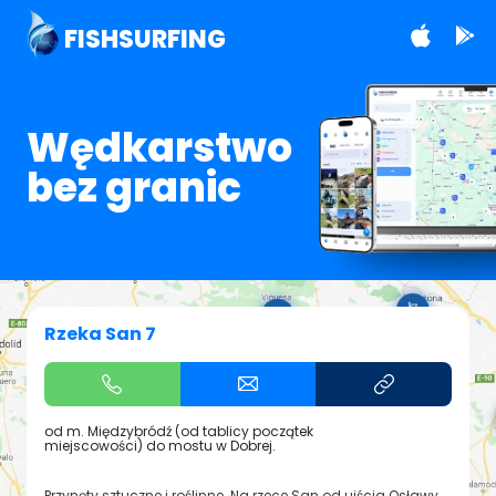
FISHSURFING
Wędkarstwo
bez granic
Rzeka San 7
od m. Międzybródź (od tablicy początek
miejscowości) do mostu w Dobrej.
Przynęty sztuczne i roślinne. Na rzece San od ujścia Osławy