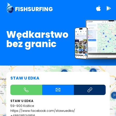
FISHSURFING
Wędkarstwo
bez granic
STAW U EDKA
STAW U EDKA
59-900 Koźlice
https://www.facebook.com/stawuedka/
+48608534856