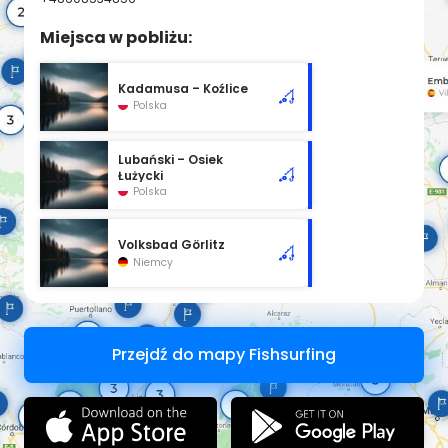
Miejsca w pobliżu:
Kadamusa – Koźlice
Polska
Lubański – Osiek
Łużycki
Polska
Volksbad Görlitz
Niemcy
Przejdź do mapy Fishsurfing