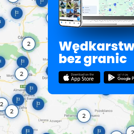
Wędkarst
bez granic