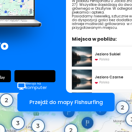
W pobliżu Pensjonatu U Jacka znajd
27). Wszystkie dojeżdżają do dw
głównego w Olsztynie. W odległoś
piekarnia i apteka.
Posiadamy niewielką, sztucznie wy
do dyspozycji gości bez dodatko
istnieje możliwość grillowania w 
przygotowanym miejscu.
Miejsca w pobliżu:
wo
Jezioro Sukiel
Polska
Jezioro Czarne
Polska
Wersja na
komputer
Jezioro Podkówka
Przejdź do mapy Fishsurfing
Polska