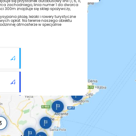
uje się przystanek autobusowy linii (1, 6, 11,
orca zachodniego, linia numer 1 do dworca
ci 300m znajduje się sklep spożywczy,
sypana plażę, leżaki i rowery turystyczne
wych opłat. Na terenie naszego obiektu
rodzinnej atmosferze w specjalnie