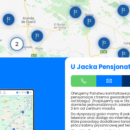
U Jacka Pensjonat
Oferujemy Państwu komfortowe 
pensjonacie z trzema gwiazdkam
od brzegu). Znajdujemy się w Ols
domków jednorodzinnych zaledwi
3 km od centrum miasta.
Do dyspozycji gości mamy 8 pokoi
telewizor oraz dostęp do internetu
które posiadają dodatkowo taras z
prócz kabiny prysznicowej jest 