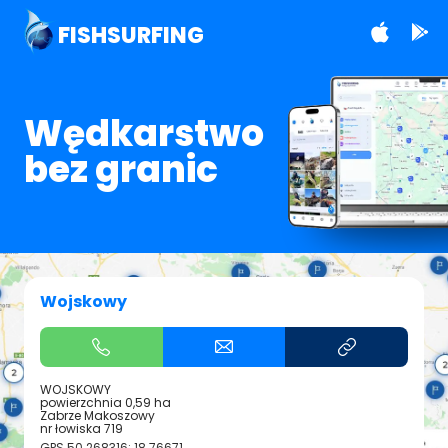
FISHSURFING
Wędkarstwo
bez granic
Wojskowy
WOJSKOWY
powierzchnia 0,59 ha
Zabrze Makoszowy
nr łowiska 719
GPS
50.268316; 18.76671