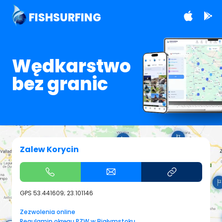
FISHSURFING
Wędkarstwo
bez granic
Zalew Korycin
GPS
53.441609; 23.101146
Zezwolenia online
Regulamin okręgu PZW w Białymstoku