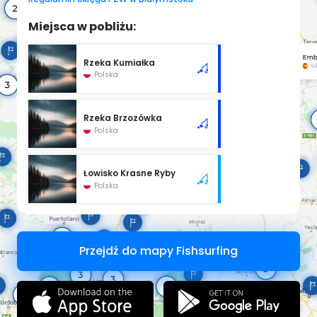
Miejsca w pobliżu:
Rzeka Kumiałka
Polska
Rzeka Brzozówka
Polska
Łowisko Krasne Ryby
Polska
Przejdź do mapy Fishsurfing