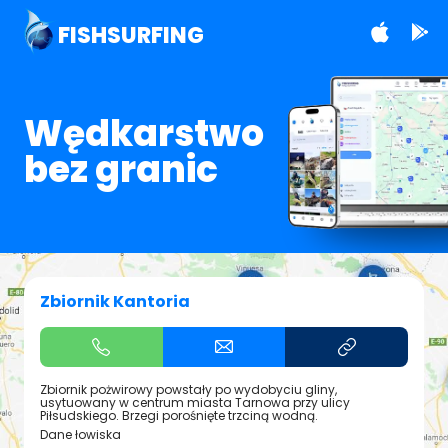
FISHSURFING
Wędkarstwo
bez granic
Zbiornik Kantoria
Zbiornik pożwirowy powstały po wydobyciu gliny,
usytuowany w centrum miasta Tarnowa przy ulicy
Piłsudskiego. Brzegi porośnięte trzciną wodną.
Dane łowiska