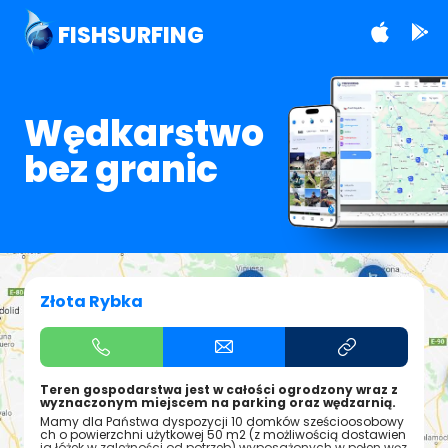
FISHSURFING
Wędkarstwo
bez granic
Złota Rybka
Teren gospodarstwa jest w całości ogrodzony wraz z
wyznaczonym miejscem na parking oraz wędzarnią.
Mamy dla Państwa dyspozycji 10 domków sześcioosobowy
ch o powierzchni użytkowej 50 m2 (z możliwością dostawien
ia łóżek w zależności od potrzeb) wyposażonych w pełen węz