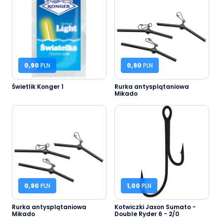
0,90
PLN
0,90
PLN
Świetlik Konger 1
Rurka antysplątaniowa
Mikado
0,90
PLN
1,00
PLN
Rurka antysplątaniowa
Kotwiczki Jaxon Sumato -
Mikado
Double Ryder 6 - 2/0