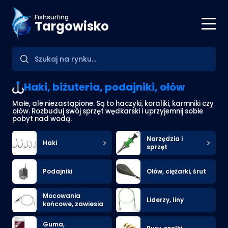
Fishsurfing
Targowisko
Haki, biżuteria, podajniki, ołów
Małe, ale niezastąpione. Są to haczyki, koraliki, karmniki czy
ołów. Rozbuduj swój sprzęt wędkarski i uprzyjemnij sobie
pobyt nad wodą.
Narzędzia i
Haki
sprzęt
Podajniki
Ołów, ciężarki, śrut
Mocowania
Liderzy, liny
końcowe, zawiesia
Guma,