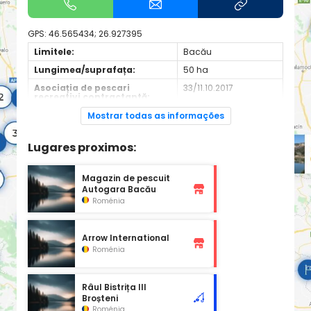
GPS:
46.565434; 26.927395
Limitele:
Bacău
Lungimea/suprafața:
50 ha
Asociația de pescari
33/11.10.2017
recreativi contractantă:
Site de informații:
http://ajvpsbc.ro/
Mostrar todas as informações
Lugares proximos:
Magazin de pescuit
Autogara Bacău
Roménia
Arrow International
Roménia
Râul Bistrița III
Broșteni
Roménia