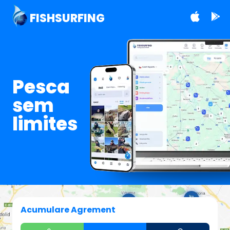
FISHSURFING
Pesca
sem
limites
Acumulare Agrement