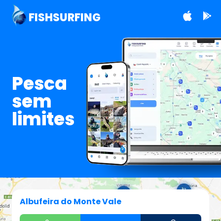
FISHSURFING
Pesca
sem
limites
Albufeira do Monte Vale