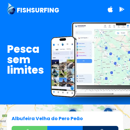
FISHSURFING
Pesca
sem
limites
Albufeira Velha do Pero Peão