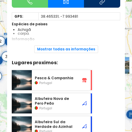
GPS:
38.465331; -7.993481
Espécies de peixes
Achigã
carpa.
Informação
MASSA DE ÁGUA CONCESSIONADA - LICENÇA ESPECIAL DIÁRIA
NECESSÁRIA
Mostrar todas as informações
Tipologia: barragem/lago
Área: 26.7ha
Lugares proximos:
Restrições: A prática da pesca é apenas permitida no
período entre o nascer do sol e o por do sol, nas margens
concessionadas.
Pesca & Companhia
Informação adicional:
https://www.icnf.pt/api/file/doc/a90586bfedd87f61
Portugal
Morada: Associação de Pescadores de Pero Peão,
Magalhoa e Zambujeiro. Herdade de Pero Peão, Nossa
Senhora da Tourega, Evora.
Albufeira Nova de
Contacto: (+351) não disponível
Pero Peão
Portugal
Albufeira Sul da
Herdade do Azinhal
Portugal