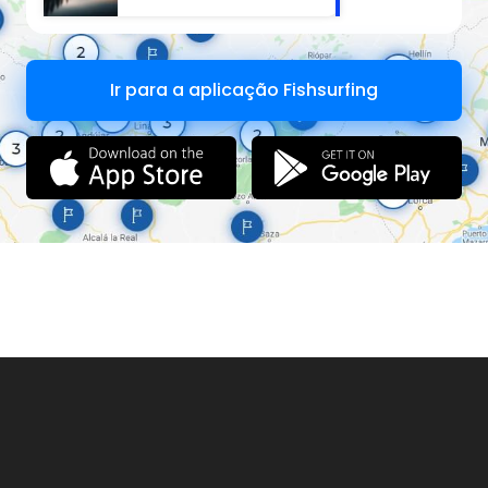
da Goma “Os Bravos”. “Café Marques”, sito na Ponte da
Esperança – 4830 Póvoa de Lanhoso. João Fernandes da
Silva, sito na Torre de Brunhais – 4830- 050 Póvoa de
Lanhoso
Contacto: (+351) 253 941 166; (+351) 253 944 040.
Ir para a aplicação Fishsurfing