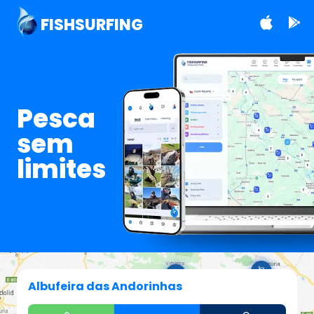
FISHSURFING
Pesca
sem
limites
Albufeira das Andorinhas