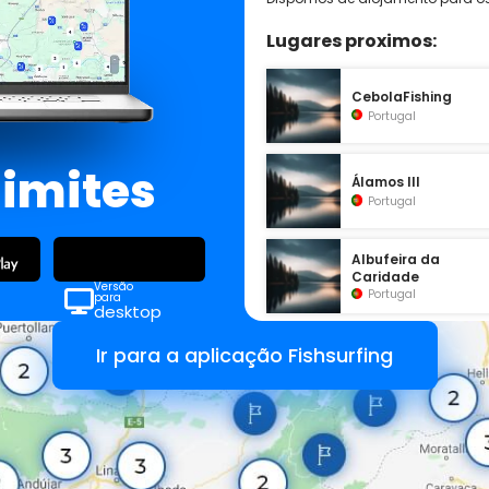
Lugares proximos:
CebolaFishing
Portugal
limites
Álamos III
Portugal
Albufeira da
Caridade
Versão
Portugal
para
desktop
Ir para a aplicação Fishsurfing