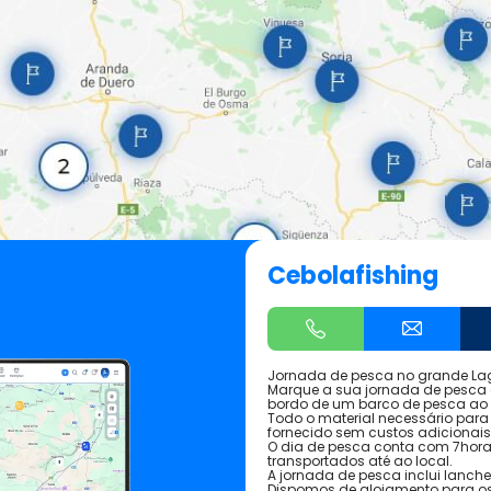
Cebolafishing
Jornada de pesca no grande La
Marque a sua jornada de pesca 
bordo de um barco de pesca ao A
Todo o material necessário para
fornecido sem custos adicionais
O dia de pesca conta com 7horas
transportados até ao local.
A jornada de pesca inclui lanch
Dispomos de alojamento para os