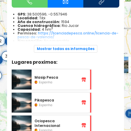
GPS:
38.500596; -0.557946
Localidad:
Tibi
Año de construcción:
1594
Cuenca hidrográfica:
Rio Jucar
3
Capacidad:
4 hm
Permisos:
https://licenciadepesca.online/licencia-de-
pesca-de-valencia/
Navegación:
No navegable
Especies piscícolas:
Anguila, black bass, carpa
Mostrar todas as informações
Lugares proximos:
Masip Pesca
Espanha
Pikapesca
Espanha
Ociopesca
Internacional
Espanha