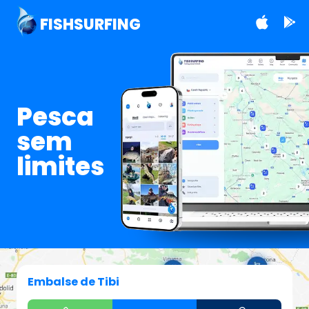
FISHSURFING
Pesca
sem
limites
Embalse de Tibi