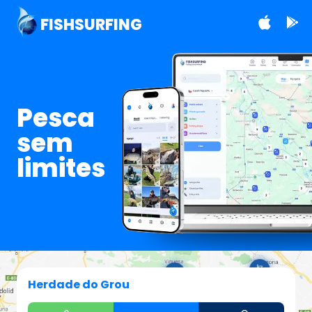
FISHSURFING
Pesca
sem
limites
Herdade do Grou