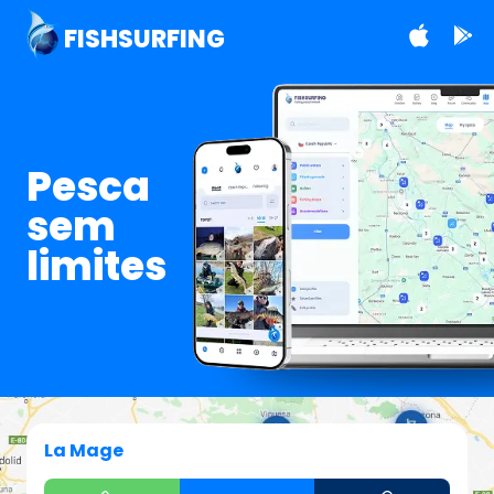
FISHSURFING
Pesca
sem
limites
La Mage