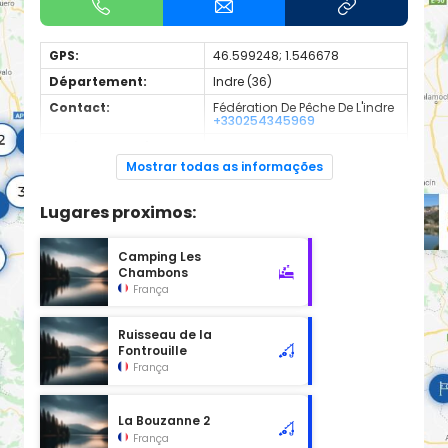
GPS:
46.599248; 1.546678
Département:
Indre (36)
Contact:
Fédération De Pêche De L'indre
+330254345969
Espèces de poissons:
Truite Fario
Mostrar todas as informações
Cours d'eau en 1ère catégorie
Lugares proximos:
Camping Les
Chambons
França
Ruisseau de la
Fontrouille
França
La Bouzanne 2
França