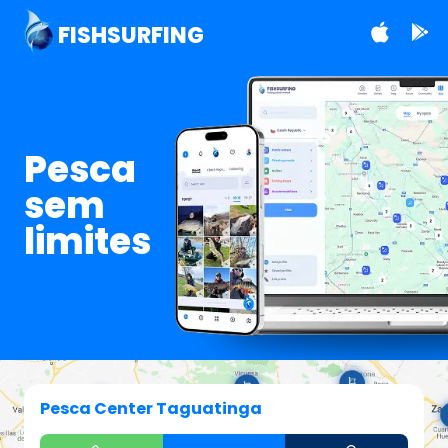
FISHSURFING
Pesca
sem
limites
Pesca Center Taguatinga