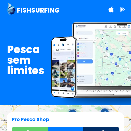
FISHSURFING
Pesca
sem
limites
Pro Pesca Shop