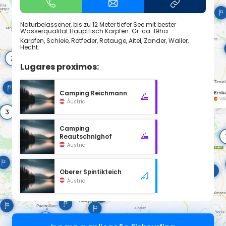
Naturbelassener, bis zu 12 Meter tiefer See mit bester
Wasserqualität.Hauptfisch Karpfen. Gr. ca. 19ha
Karpfen, Schleie, Rotfeder, Rotauge, Aitel, Zander, Waller,
Hecht.
Lugares proximos:
Camping Reichmann
Áustria
Camping
Reautschnighof
Áustria
Oberer Spintikteich
Áustria