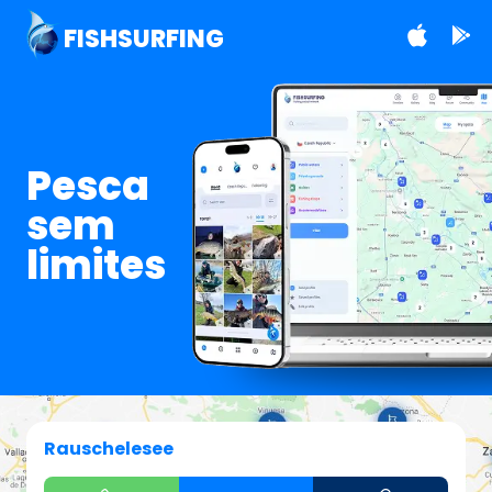
FISHSURFING
Pesca
sem
limites
Rauschelesee