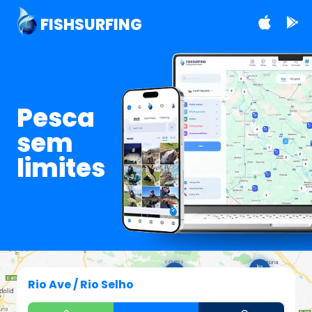
FISHSURFING
Pesca
sem
limites
Rio Ave / Rio Selho