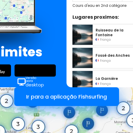
Cours d'eau en 2nd catégorie
Lugares proximos:
Ruisseau de la
Fontaine
França
limites
Fossé des Anches
França
Versão
La Garnière
para
França
desktop
Ir para a aplicação Fishsurfing