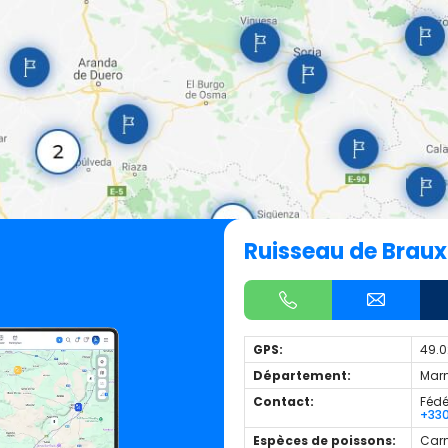
Ruisseau de Braux
GPS:
49.0
Département:
Marn
Contact:
Fédé
+33
Espèces de poissons:
Carn