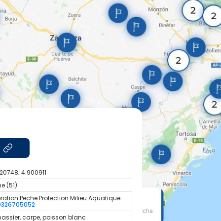
20748; 4.900911
e (51)
ration Peche Protection Milieu Aquatique
0326705052
assier, carpe, poisson blanc