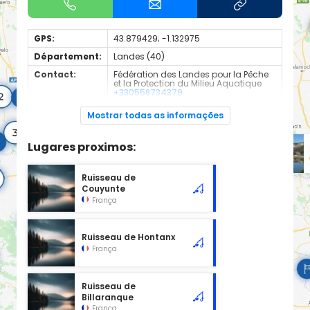
GPS:
43.879429; -1.132975
Département:
Landes (40)
Contact:
Fédération des Landes pour la Pêche
et la Protection du Milieu Aquatique
+330558734379
Espèces de
Truite Fario
Mostrar todas as informações
poissons:
Cours d'eau d'une longueur de 4.55 km classé en 1ère
Lugares proximos:
catégorie piscicole à cet emplacement.
Ruisseau de
Couyunte
França
Ruisseau de Hontanx
França
Ruisseau de
Billaranque
França