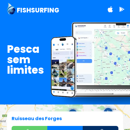
FISHSURFING
Pesca
sem
limites
Ruisseau des Forges