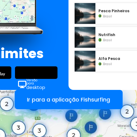
Pesca Pinheiros
Brasil
Nutrifish
Brasil
limites
Alfa Pesca
Brasil
Versão
para
desktop
Ir para a aplicação Fishsurfing